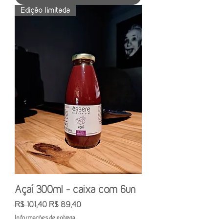
Edição limitada
Açaí 300ml - caixa com 6un
Preço normal
Preço promocional
R$ 101,40
R$ 89,40
Informações de entrega