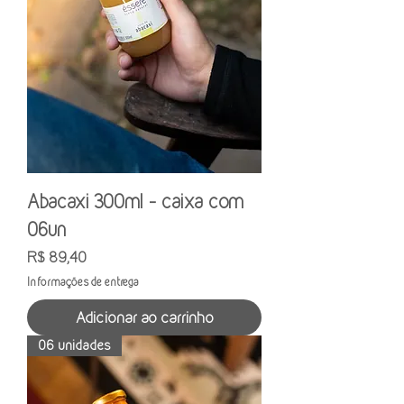
Abacaxi 300ml - caixa com
06un
Preço
R$ 89,40
Informações de entrega
Adicionar ao carrinho
06 unidades