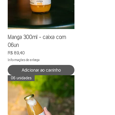
Manga 300ml - caixa com
06un
Preço
R$ 89,40
Informações de entrega
Adicionar ao carrinho
06 unidades