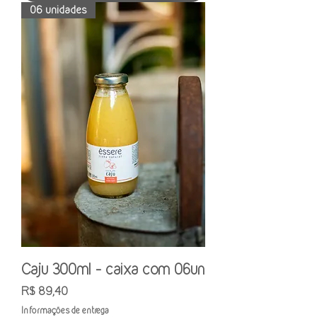
06 unidades
Caju 300ml - caixa com 06un
Preço
R$ 89,40
Informações de entrega