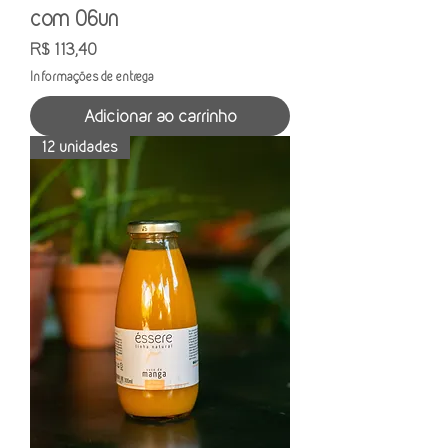
com 06un
Preço
R$ 113,40
Informações de entrega
Adicionar ao carrinho
12 unidades