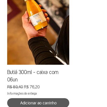
Butiá 300ml - caixa com
06un
Preço normal
Preço promocional
R$ 89,40
R$ 76,20
Informações de entrega
Adicionar ao carrinho