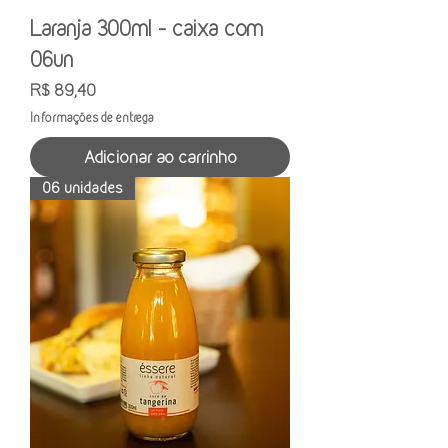
Laranja 300ml - caixa com
06un
Preço
R$ 89,40
Informações de entrega
Adicionar ao carrinho
06 unidades