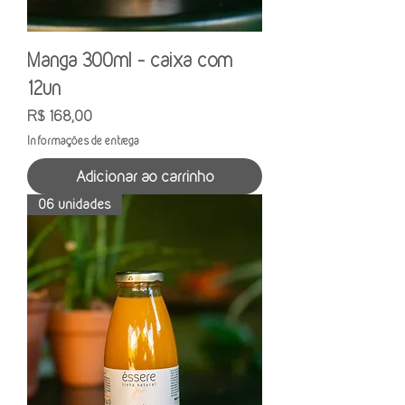
Manga 300ml - caixa com
12un
Preço
R$ 168,00
Informações de entrega
Adicionar ao carrinho
06 unidades