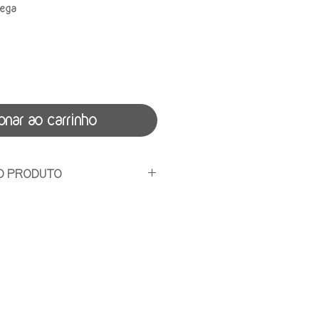
rega
onar ao carrinho
O PRODUTO
dades de 300ml
r em temperatura amena, não
 aberto, manter refrigerado e
ias.