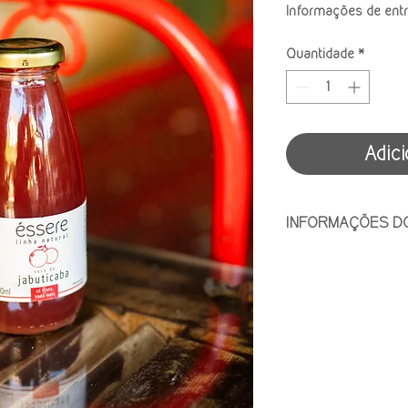
Informações de ent
Quantidade
*
Adici
INFORMAÇÕES D
Composição: 12 uni
Validade: 2 anos
Conservação: mante
exposto ao sol. Após
consumir em até 5 d