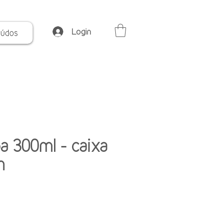
Login
eúdos
a 300ml - caixa
n