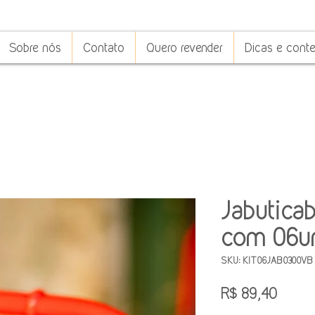
Sobre nós
Contato
Quero revender
Dicas e cont
Jabuticab
com 06u
SKU: KIT06JAB0300VB
Preço
R$ 89,40