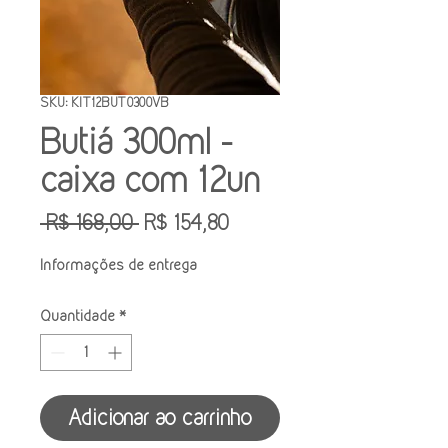
SKU: KIT12BUT0300VB
Butiá 300ml -
caixa com 12un
Preço
Preço
 R$ 168,00 
R$ 154,80
normal
promocional
Informações de entrega
Quantidade
*
Adicionar ao carrinho