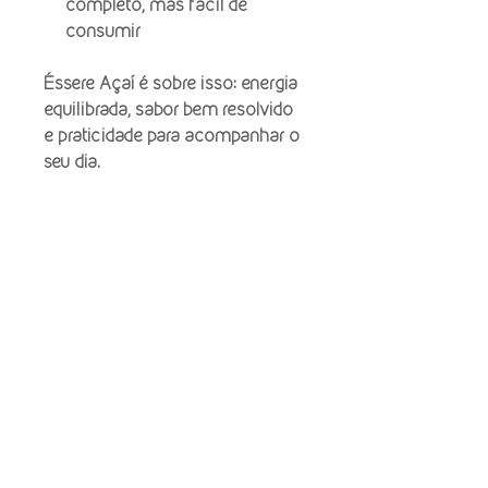
completo, mas fácil de
consumir
Éssere Açaí é sobre isso: energia
equilibrada, sabor bem resolvido
e praticidade para acompanhar o
seu dia.
Política de Privacidade
Política de Envio
Políticas de trocas e devoluções
Contato: