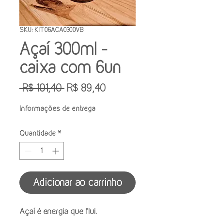
SKU: KIT06ACA0300VB
Açaí 300ml -
caixa com 6un
Preço
Preço
 R$ 101,40 
R$ 89,40
normal
promocional
Informações de entrega
Quantidade
*
Adicionar ao carrinho
Açaí é energia que flui.